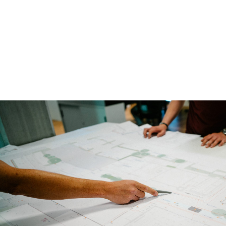
EXPERTISE
Wir realisieren TGA-Projekte aller
Größenordnungen und planen es
realitätsgetreu im BIM-Modell.