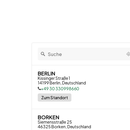
KONTAKT AUFNEHMEN
7 locations found
Unser Team nimmt 
BERLIN
Kissinger Straße 1

14199 Berlin, Deutschland
+49 30 330998660
Zum Standort
BORKEN
Siemensstraße 25

46325 Borken, Deutschland