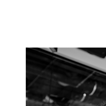
Zum Standort
STUTTGART
Tränkestraße 4

70597 Stuttgart, Deutschland
+49 711 998814746
Zum Standort
VILSHOFEN
Aidenbacher Straße 41

94474 Vilshofen an der Donau, Deutschland
+49 8541 97891800
Zum Standort
Store Locator App