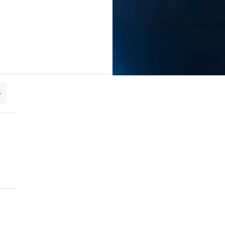
UNSER TEAM IST FÜR SIE DA
sich Zeit Ihr Projekt vollumfänglich zu verstehen, erarbeite
Lösungen und hat stets die neueste Technik im Blick.