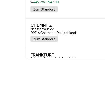
+49 2861 94300
Zum Standort
CHEMNITZ
Neefestraße 88

09116 Chemnitz, Deutschland
Zum Standort
FRANKFURT
Admiral-Rosendahl-Straße 16

63263 Neu-Isenburg-Zeppelinheim, Deutschlan
+49 2861 94300
Zum Standort
MÜNCHEN
Wilhelm-Wagenfeld-Straße 3

80807 München, Deutschland
+49 89 24415110